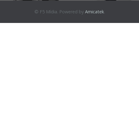
© F5 Mídia. Powered by
Amicatek
.