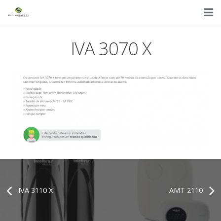
Home
IVA 3070 X
Quem somos
Produtos
Serviços
Contato
Lançamentos
Promoções
IVA 3110 X
AMT 2110