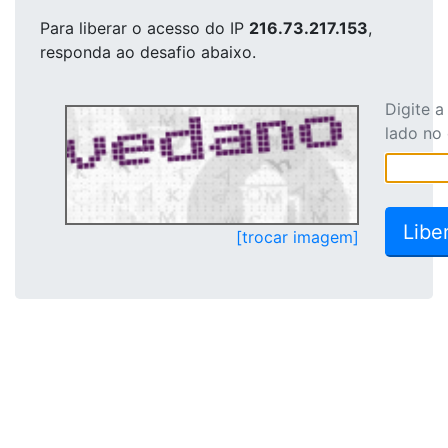
Para liberar o acesso
do IP
216.73.217.153
,
responda ao desafio abaixo.
Digite 
lado no
[trocar imagem]